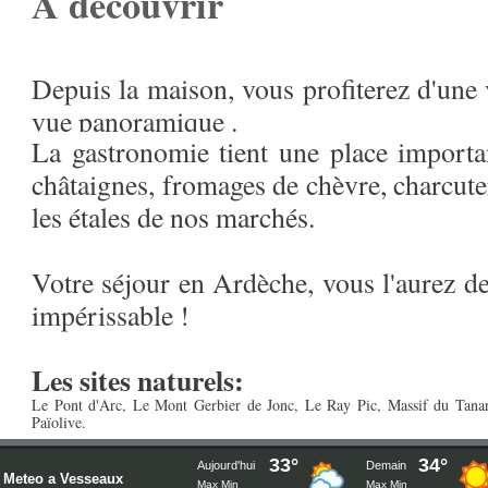
A découvrir
Typiques, insolites, ces activités vous m
sports les plus extrêmes en passant par
Depuis la maison, vous profiterez d'une 
en canoë/kayak.
vue panoramique .
La gastronomie tient une place importan
châtaignes, fromages de chèvre, charcuter
Ses grottes:
Chauvet
,
l'Aven d'Orgnac
,
M
les étales de nos marchés.
Et bien sur:
Vallon Pont d'Arc
,
la rése
plus beau canyon d'Europe.
Votre séjour en Ardèche, vous l'aurez de
impérissable !
Les sites naturels:
Le Pont d'Arc
,
Le Mont Gerbier de Jonc
,
Le Ray Pic
,
Massif du Tana
Païolive
.
Les musées:
Meteo a Vesseaux