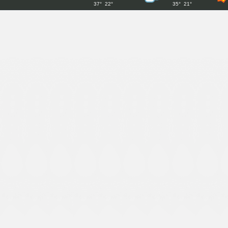
Le Musée de la caricature et de l'humour
Magnanerie, Musée de la soie, Grand 
régional de la préhistoire, Vinimage, 
Mas de la Vignasse avec son Musée d
grotte Chauvet Pont d'Arc.
Les Monuments et Châteaux:
Château d'Aubenas
,
Le Fort et ses écuries à Banne
,
Château des Roures
,
C
Le
Thermalisme à Vals-les-Bains
,
Neyrac-les-Bains
et
Saint-Laurent-les-